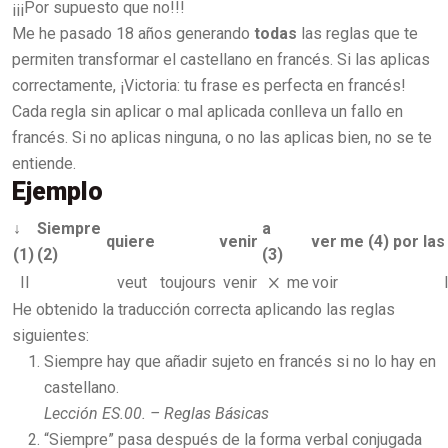
¡¡¡Por supuesto que no!!!
Me he pasado 18 años generando
todas
las reglas que te
permiten transformar el castellano en francés. Si las aplicas
correctamente, ¡Victoria: tu frase es perfecta en francés!
Cada regla sin aplicar o mal aplicada conlleva un fallo en
francés. Si no aplicas ninguna, o no las aplicas bien, no se te
entiende.
Ejemplo
↓
Siempre
a
quiere
venir
ver
me (4)
por las
(1)
(2)
(3)
Il
veut
toujours
venir
𐢫
me
voir
He obtenido la traducción correcta aplicando las reglas
siguientes:
Siempre hay que añadir sujeto en francés si no lo hay en
castellano.
Lección ES.00. – Reglas Básicas
“Siempre” pasa después de la forma verbal conjugada