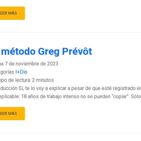
LEER MÁS
 método Greg Prévôt
ha
7 de noviembre de 2023
gorías
I+Dio
po de lectura:
2
minutos
oducción Sí, te lo voy a explicar a pesar de que esté registrado 
eplicable: 18 años de trabajo intenso no se pueden “copiar”. Sólo
LEER MÁS