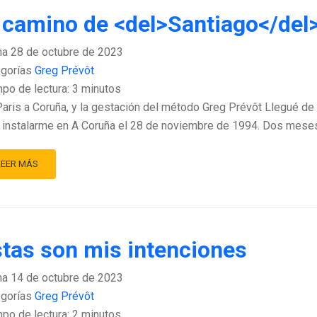
 camino de <del>Santiago</del
ha
28 de octubre de 2023
gorías
Greg Prévôt
po de lectura:
3
minutos
aris a Coruña, y la gestación del método Greg Prévôt Llegué de
 instalarme en A Coruña el 28 de noviembre de 1994. Dos mese
LEER MÁS
tas son mis intenciones
ha
14 de octubre de 2023
gorías
Greg Prévôt
po de lectura:
2
minutos