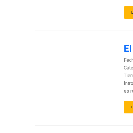
El
Fec
Cate
Tiem
Intr
es r