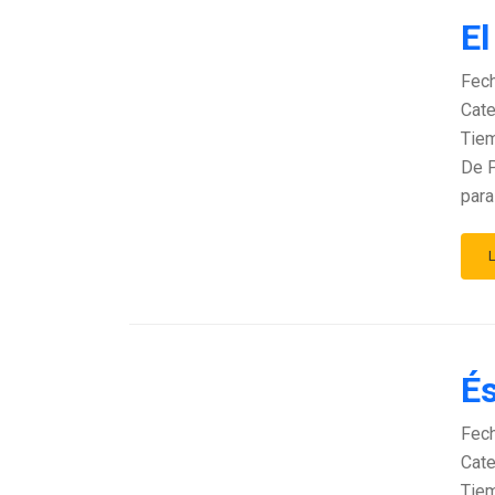
El
Fec
Cate
Tiem
De P
para
És
Fec
Cate
Tiem