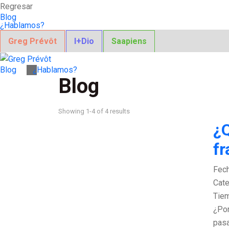
Regresar
Blog
¿Hablamos?
Greg Prévôt
I+Dio
Saapiens
Blog
¿Hablamos?
Blog
Showing 1-4 of 4 results
¿Q
fr
Fec
Cate
Tiem
¿Por
pasa