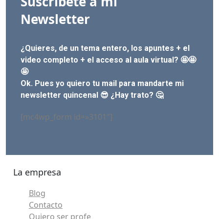
Suscríbete a mi
Newsletter
¿Quieres, de un tema entero, los apuntes + el
video completo + el acceso al aula virtual? 🤩🤩
🤩
Ok. Pues yo quiero tu mail para mandarte mi
newsletter quincenal 😎 ¿Hay trato? 🤔
[mc4wp_form id=»3101″]
La empresa
Blog
Contacto
Quiero ser profe