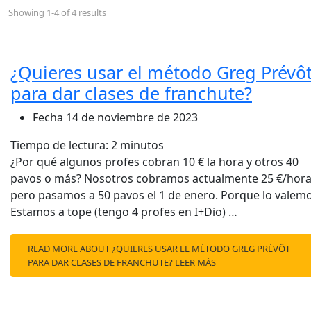
Showing 1-4 of 4 results
¿Quieres usar el método Greg Prévô
para dar clases de franchute?
Fecha
14 de noviembre de 2023
Tiempo de lectura:
2
minutos
¿Por qué algunos profes cobran 10 € la hora y otros 40
pavos o más? Nosotros cobramos actualmente 25 €/hora
pero pasamos a 50 pavos el 1 de enero. Porque lo valemo
Estamos a tope (tengo 4 profes en I+Dio) …
READ MORE ABOUT ¿QUIERES USAR EL MÉTODO GREG PRÉVÔT
PARA DAR CLASES DE FRANCHUTE?
LEER MÁS