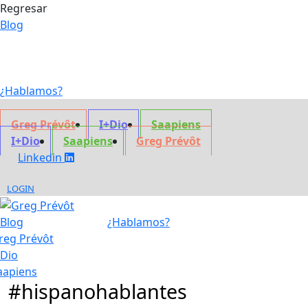
Regresar
Blog
¿Hablamos?
Greg Prévôt
I+Dio
Saapiens
I+Dio
Saapiens
Greg Prévôt
Linkedin
LOGIN
Blog
¿Hablamos?
reg Prévôt
+Dio
aapiens
#hispanohablantes